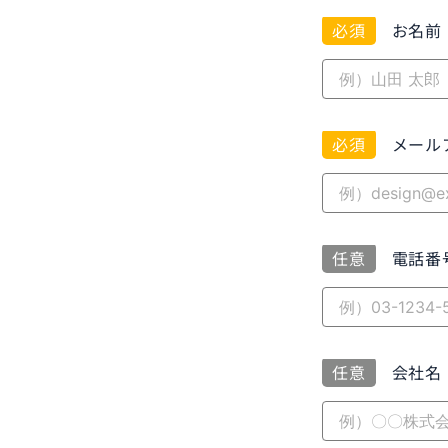
必須
お名前
必須
メール
任意
電話番
任意
会社名