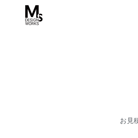
内
容
を
ス
キ
ッ
プ
お見